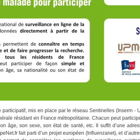
participatif, mis en place par le réseau Sentinelles (Inserm - UP
énérale résidant en France métropolitaine. Chacun peut participe
 âge, son sexe, son état de santé, etc. Il suffit d’une adress
ppeNet.fr fait parti d’un projet européen (Influenzanet), et d’au