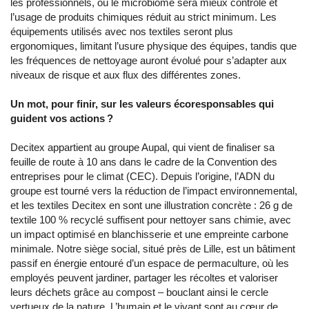
les professionnels, où le microbiome sera mieux contrôlé et
l’usage de produits chimiques réduit au strict minimum. Les
équipements utilisés avec nos textiles seront plus
ergonomiques, limitant l’usure physique des équipes, tandis que
les fréquences de nettoyage auront évolué pour s’adapter aux
niveaux de risque et aux flux des différentes zones.
Un mot, pour finir, sur les valeurs écoresponsables qui
guident vos actions ?
Decitex appartient au groupe Aupal, qui vient de finaliser sa
feuille de route à 10 ans dans le cadre de la Convention des
entreprises pour le climat (CEC). Depuis l’origine, l’ADN du
groupe est tourné vers la réduction de l’impact environnemental,
et les textiles Decitex en sont une illustration concrète : 26 g de
textile 100 % recyclé suffisent pour nettoyer sans chimie, avec
un impact optimisé en blanchisserie et une empreinte carbone
minimale. Notre siège social, situé près de Lille, est un bâtiment
passif en énergie entouré d’un espace de permaculture, où les
employés peuvent jardiner, partager les récoltes et valoriser
leurs déchets grâce au compost – bouclant ainsi le cercle
vertueux de la nature. L’humain et le vivant sont au cœur de