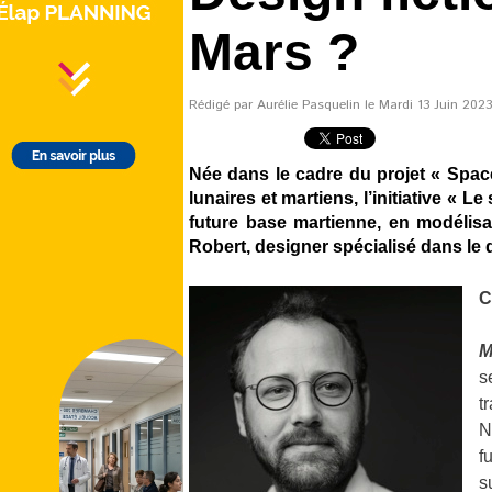
Mars ?
Rédigé par Aurélie Pasquelin le Mardi 13 Juin 2023
Née dans le cadre du projet « Space
lunaires et martiens, l’initiative « L
future base martienne, en modélisan
Robert, designer spécialisé dans le d
C
M
s
t
N
f
s