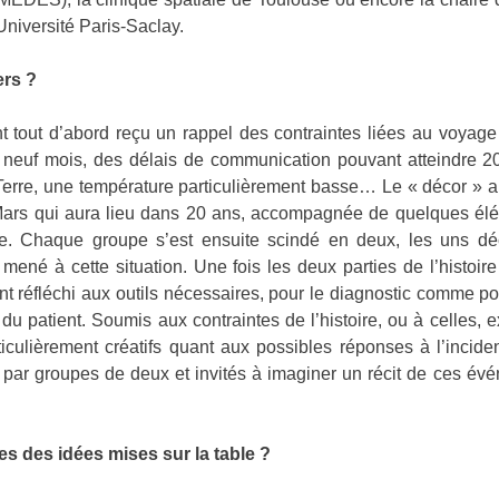
iversité Paris-Saclay.
ers ?
t tout d’abord reçu un rappel des contraintes liées au voyage 
neuf mois, des délais de communication pouvant atteindre 20
r Terre, une température particulièrement basse… Le « décor » a
Mars qui aura lieu dans 20 ans, accompagnée de quelques élém
. Chaque groupe s’est ensuite scindé en deux, les uns décri
 mené à cette situation. Une fois les deux parties de l’histoir
t réfléchi aux outils nécessaires, pour le diagnostic comme pou
du patient. Soumis aux contraintes de l’histoire, ou à celles, ex
ticulièrement créatifs quant aux possibles réponses à l’incide
is par groupes de deux et invités à imaginer un récit de ces é
 des idées mises sur la table ?