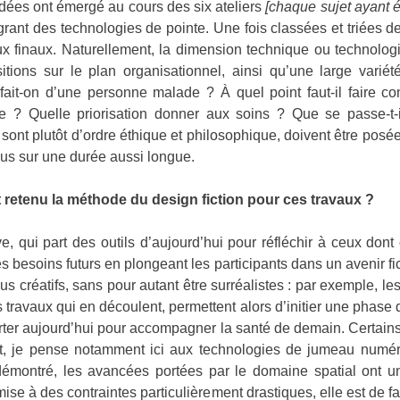
 idées ont émergé au cours des six ateliers
[chaque sujet ayant é
égrant des technologies de pointe. Une fois classées et triées d
 finaux. Naturellement, la dimension technique ou technologiq
ions sur le plan organisationnel, ainsi qu’une large variét
it-on d’une personne malade ? À quel point faut-il faire confi
ce ? Quelle priorisation donner aux soins ? Que se passe-t
 sont plutôt d’ordre éthique et philosophique, doivent être posé
lus sur une durée aussi longue.
 retenu la méthode du design fiction pour ces travaux ?
ve, qui part des outils d’aujourd’hui pour réfléchir à ceux don
s besoins futurs en plongeant les participants dans un avenir fict
lus créatifs, sans pour autant être surréalistes : par exemple, le
s travaux qui en découlent, permettent alors d’initier une phase 
orter aujourd’hui pour accompagner la santé de demain. Certains 
nt, je pense notamment ici aux technologies de jumeau numér
à démontré, les avancées portées par le domaine spatial ont u
ise à des contraintes particulièrement drastiques, elle est de f