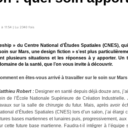
 à 11:54 | Lu 2340 fois
ship » du Centre National d’Études Spatiales (CNES), qui 
e soin sur Mars, une design fiction » s’est plus particulière
t plusieurs situations et les réponses à y apporter. Un 
omaine de la santé, que l’on vous invite à découvrir.
omment en êtes-vous arrivé à travailler sur le soin sur Mars
atthieu Robert :
Designer en santé depuis déjà douze ans, j’a
ein de l’École Nationale Supérieure de Création Industrielle.
ravaux sur la salle de chirurgie du futur. Mais, après avoir 
ational d’Études Spatiales (CNES) lors d’un salon, j’ai élargi 
utures bases martiennes et lunaires puis, progressivement, aux 
ur cette future base martienne. Faudra-t-il intégrer à l’équipe