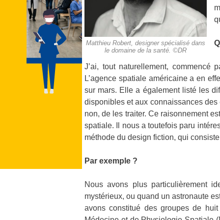
m
q
Q
Matthieu Robert, designer spécialisé dans
le domaine de la santé. ©DR
J’ai, tout naturellement, commencé p
L’agence spatiale américaine a en effe
sur mars. Elle a également listé les di
disponibles et aux connaissances des éq
non, de les traiter. Ce raisonnement es
spatiale. Il nous a toutefois paru inté
méthode du design fiction, qui consist
Par exemple ?
Nous avons plus particulièrement ide
mystérieux, ou quand un astronaute est 
avons constitué des groupes de huit
Médecine et de Physiologie Spatiale (