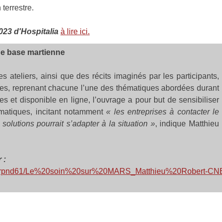
 terrestre.
2023 d'Hospitalia
à lire ici.
ne base martienne
s ateliers, ainsi que des récits imaginés par les participants,
lles, reprenant chacune l’une des thématiques abordées durant
 et disponible en ligne, l’ouvrage a pour but de sensibiliser
ématiques, incitant notamment
«
les entreprises à contacter le
lutions pourrait s’adapter à la situation »
, indique Matthieu
r :
74srpnd61/Le%20soin%20sur%20MARS_Matthieu%20Robert-CN