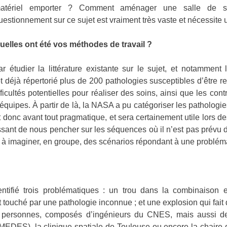
atériel emporter ? Comment aménager une salle de s
uestionnement sur ce sujet est vraiment très vaste et nécessite 
uelles ont été vos méthodes de travail ?
ar étudier la littérature existante sur le sujet, et notamme
t déjà répertorié plus de 200 pathologies susceptibles d’être 
fficultés potentielles pour réaliser des soins, ainsi que les co
uipes. À partir de là, la NASA a pu catégoriser les pathologies 
t donc avant tout pragmatique, et sera certainement utile lors 
ressant de nous pencher sur les séquences où il n’est pas prévu 
e à imaginer, en groupe, des scénarios répondant à une problé
ntifié trois problématiques : un trou dans la combinaison e
touché par une pathologie inconnue ; et une explosion qui fait d
 personnes, composés d’ingénieurs du CNES, mais aussi de 
MEDES), la clinique spatiale de Toulouse ou encore la chaire