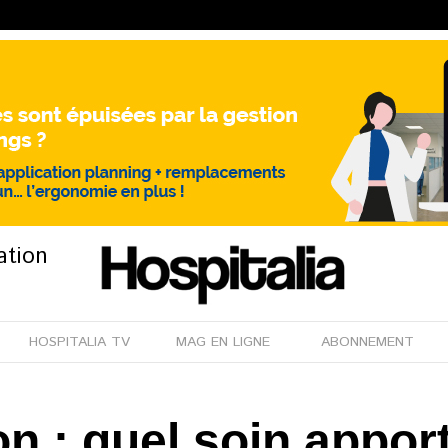
ation
HOSPITALIA TV
MAG EN LIGNE
ABONNEMENT
on : quel soin appor