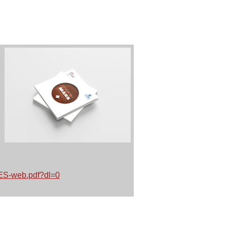
ES-web.pdf?dl=0