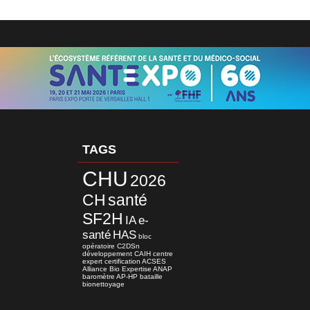
TAGS
CHU
2026
CH
santé
SF2H
IA
e-
santé
HAS
bloc
opératoire
C2DSn
développement
CAIH
centre
expert
certification
ACSES
Alliance Bio Expertise
ANAP
baromètre
AP-HP
bataille
bionettoyage