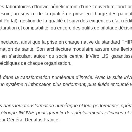
es laboratoires d’Inovie bénéficieront d’une couverture fonctio
esoin, au service de la qualité de prise en charge des patien
nt Portal), gestion de la qualité et suivi des exigences d’accréd
cturation et comptabilité, ou encore des outils de pilotage décisi
necteurs, ainsi que la prise en charge native du standard FHIR,
mation de santé. Son architecture modulaire assure une flexi
n s’articulant autour du socle central InVitro LIS, garantis
écifiques de chaque organisation.
 dans la transformation numérique d’Inovie. Avec la suite InVi
 un système d’information plus performant, plus fluide et tourné 
 dans leur transformation numérique et leur performance opérat
 Groupe INOVIE pour garantir des déploiements efficaces et d
cteur Général Dedalus France.