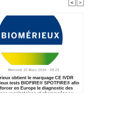
<
>
Mercredi 25 Mars 2026 - 08:29
rieux obtient le marquage CE IVDR
deux tests BIOFIRE® SPOTFIRE® afin
forcer en Europe le diagnostic des
ions respiratoires et pharyngées au
rès du patient