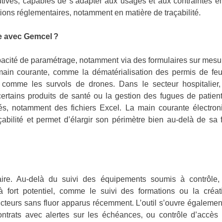
lutives, capables de s’adapter aux usages et aux contraintes 
ons réglementaires, notamment en matière de traçabilité.
re avec Gemcel ?
acité de paramétrage, notamment via des formulaires sur mesu
ain courante, comme la dématérialisation des permis de feu, 
comme les survols de drones. Dans le secteur hospitalier
certains produits de santé ou la gestion des fugues de patie
sés, notamment des fichiers Excel. La main courante électron
raçabilité et permet d’élargir son périmètre bien au-delà de sa f
e. Au-delà du suivi des équipements soumis à contrôle, i
s à fort potentiel, comme le suivi des formations ou la cr
cteurs sans fluor apparus récemment. L’outil s’ouvre égalemen
ntrats avec alertes sur les échéances, ou contrôle d’accès 