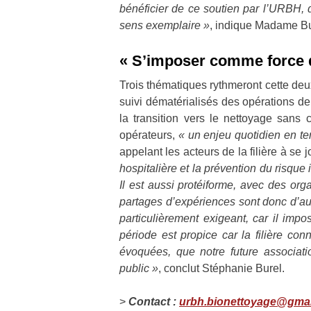
bénéficier de ce soutien par l’URBH, q
sens exemplaire »
, indique Madame Bu
« S’imposer comme force d
Trois thématiques rythmeront cette deux
suivi dématérialisés des opérations d
la transition vers le nettoyage sans 
opérateurs,
« un enjeu quotidien en te
appelant les acteurs de la filière à s
hospitalière et la prévention du risque 
Il est aussi protéiforme, avec des orga
partages d’expériences sont donc d’auta
particulièrement exigeant, car il imp
période est propice car la filière con
évoquées, que notre future associat
public »
, conclut Stéphanie Burel.
>
Contact :
urbh.bionettoyage@gma