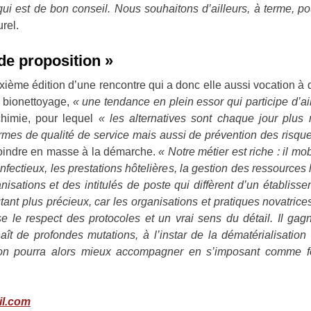
ui est de bon conseil. Nous souhaitons d’ailleurs, à terme, po
rel.
e proposition »
ième édition d’une rencontre qui a donc elle aussi vocation à de
e bionettoyage,
« une tendance en plein essor qui participe d’ail
chimie, pour lequel
« les alternatives sont chaque jour plu
rmes de qualité de service mais aussi de prévention des risqu
e joindre en masse à la démarche.
« Notre métier est riche : il mo
infectieux, les prestations hôtelières, la gestion des ressources 
nisations et des intitulés de poste qui diffèrent d’un établisse
nt plus précieux, car les organisations et pratiques novatrices 
ose le respect des protocoles et un vrai sens du détail. Il ga
naît de profondes mutations, à l’instar de la dématérialisation
ion pourra alors mieux accompagner en s’imposant comme f
il.com