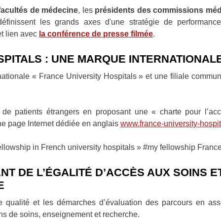
facultés de médecine
, les
présidents des commissions méd
inissent les grands axes d'une stratégie de performance 
et lien avec
la conférence de presse filmée
.
SPITALS : UNE MARQUE INTERNATIONAL
ationale « France University Hospitals » et une filiale commun
 de patients étrangers en proposant une « charte pour l’acc
une page Internet dédiée en anglais
www.france-university-hospita
ellowship in French university hospitals » #my fellowship France
ANT DE L’ÉGALITÉ D’ACCÈS AUX SOINS 
E
e qualité et les démarches d’évaluation des parcours en asso
ons de soins, enseignement et recherche.