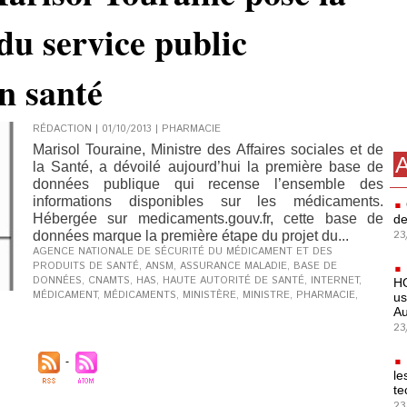
du service public
n santé
RÉDACTION | 01/10/2013
|
PHARMACIE
Marisol Touraine, Ministre des Affaires sociales et de
A
la Santé, a dévoilé aujourd’hui la première base de
données publique qui recense l’ensemble des
informations disponibles sur les médicaments.
Hébergée sur medicaments.gouv.fr, cette base de
de
23
données marque la première étape du projet du...
AGENCE NATIONALE DE SÉCURITÉ DU MÉDICAMENT ET DES
PRODUITS DE SANTÉ
,
ANSM
,
ASSURANCE MALADIE
,
BASE DE
DONNÉES
,
CNAMTS
,
HAS
,
HAUTE AUTORITÉ DE SANTÉ
,
INTERNET
,
HO
MÉDICAMENT
,
MÉDICAMENTS
,
MINISTÈRE
,
MINISTRE
,
PHARMACIE
,
us
Au
23
le
te
23