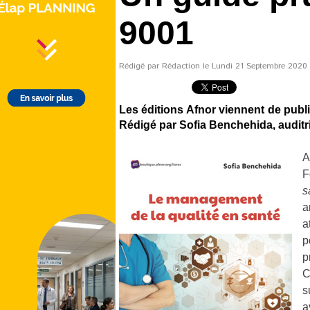
9001
Rédigé par Rédaction le Lundi 21 Septembre 2020 à
Les éditions Afnor viennent de publ
Rédigé par Sofia Benchehida, auditric
A
F
s
a
a
p
p
C
s
a