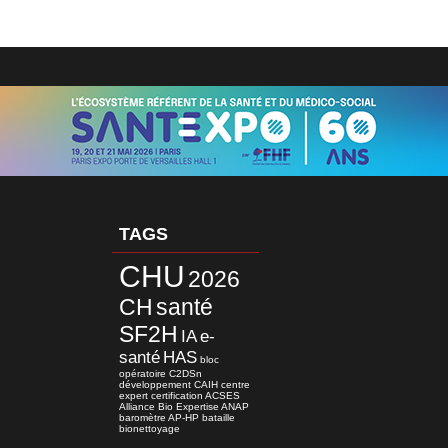
TAGS
CHU
2026
CH
santé
SF2H
IA
e-
santé
HAS
bloc
opératoire
C2DSn
développement
CAIH
centre
expert
certification
ACSES
Alliance Bio Expertise
ANAP
baromètre
AP-HP
bataille
bionettoyage