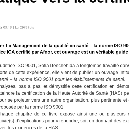
 09:48 | Lu 2975 fois
ier Le Management de la qualité en santé – la norme ISO 90
e ICA certifié par Afnor, cet ouvrage est un véritable guide p
uditrice ISO 9001, Sofia Benchehida a longtemps travaillé dans
orte de cette expérience, elle vient de publier un ouvrage intit
anté – la norme ISO 9001 pour les établissements de santé
. 
nalyses, pas à pas, et démystifie cette certification en démo
tteindre la certification de la Haute Autorité de Santé (HAS) p
our se projeter vers une autre organisation, plus pertinente et 
roposée par la norme ISO 9001.
haque chapitre de ce livre expose ainsi une ou plusieurs
uivie(s) d’explications pour y répondre, soit en donnant des e
vec les exigences de la HAS.