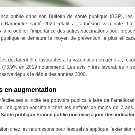
ance publie dans son Bulletin de santé publique (BSP), les 
Baromètre santé 2020 relatif à l’adhésion vaccinale. La c
s faire oublier l’importance des autres vaccinations pour préser
 publique et demeure le moyen de prévention le plus efficace
déclarent être favorables à la vaccination en général, résul
s (73,9% en 2019 notamment). Les avis « très favorables » son
observé depuis le début des années 2000.
s en augmentation
nfectieuses a incité les pouvoirs publics à faire de l’amélio
endre l’obligation vaccinale chez les enfants de moins de 2 ans
, Santé publique France publie une mise à jour des indicate
tion chez les nourrissons pour lesquels s’applique l’extension d