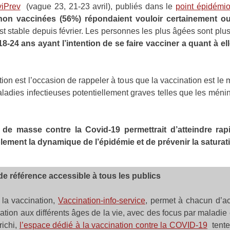
iPrev
(vague 23, 21-23 avril), publiés dans le
point épidém
 non vaccinées (56%) répondaient vouloir certainement o
stable depuis février. Les personnes les plus âgées sont plus 
8-24 ans ayant l’intention de se faire vacciner a quant à e
n est l’occasion de rappeler à tous que la vaccination est le m
ladies infectieuses potentiellement graves telles que les ménin
n de masse contre la Covid-19 permettrait d’atteindre rap
lement la dynamique de l’épidémie et de prévenir la saturat
de référence accessible à tous les publics
r la vaccination,
Vaccination-info-service
, permet à chacun d’ac
nation aux différents âges de la vie, avec des focus par malad
richi,
l’espace dédié à la vaccination contre la COVID-19
tente 