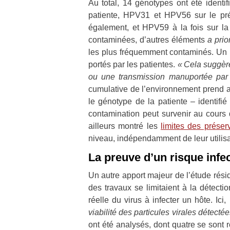
Au total, 14 génotypes ont été identi
patiente, HPV31 et HPV56 sur le pré
également, et HPV59 à la fois sur la p
contaminées, d’autres éléments
a prior
les plus fréquemment contaminés. Un p
portés par les patientes.
« Cela suggère
ou une transmission manuportée par l
cumulative de l’environnement prend a
le génotype de la patiente – identifié
contamination peut survenir au cours
ailleurs montré les
limites des préser
niveau, indépendamment de leur utilisa
La preuve d’un risque infe
Un autre apport majeur de l’étude résid
des travaux se limitaient à la détecti
réelle du virus à infecter un hôte. Ic
viabilité des particules virales détectée
ont été analysés, dont quatre se sont 