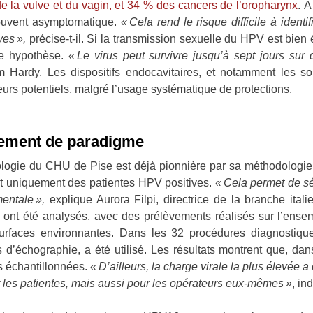
e la vulve et du vagin, et 34 % des cancers de l’oropharynx
. À
 souvent asymptomatique.
« Cela rend le risque difficile à identi
es »,
précise-t-il. Si la transmission sexuelle du HPV est bien é
ne hypothèse.
« Le virus peut survivre jusqu’à sept jours sur
am Hardy. Les dispositifs endocavitaires, et notamment les 
rs potentiels, malgré l’usage systématique de protections.
gement de paradigme
logie du CHU de Pise est déjà pionnière par sa méthodologie e
lut uniquement des patientes HPV positives.
« Cela permet de séc
mentale »,
explique Aurora Filpi, directrice de la branche ital
nt été analysés, avec des prélèvements réalisés sur l’ensemb
surfaces environnantes. Dans les 32 procédures diagnostique
 d’échographie, a été utilisé. Les résultats montrent que, d
s échantillonnées.
« D’ailleurs, la charge virale la plus élevée a 
 les patientes, mais aussi pour les opérateurs eux-mêmes »
, in