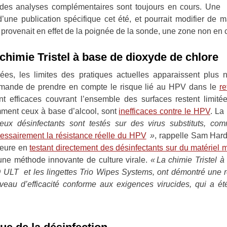
et des analyses complémentaires sont toujours en cours. Une
d’une publication spécifique cet été, et pourrait modifier de 
x provenait en effet de la poignée de la sonde, une zone non en c
 chimie Tristel à base de dioxyde de chlore
es, les limites des pratiques actuelles apparaissent plus n
mande de prendre en compte le risque lié au HPV dans le
re
ent efficaces couvrant l’ensemble des surfaces restent limité
amment ceux à base d’alcool, sont
inefficaces contre le HPV
. La
ux désinfectants sont testés sur des virus substituts, co
cessairement la résistance réelle du HPV
»
, rappelle Sam Hard
jeure en
testant directement des désinfectants sur du matériel
 une méthode innovante de culture virale.
« La chimie Tristel à
 ULT et les lingettes Trio Wipes Systems, ont démontré une 
veau d’efficacité conforme aux exigences virucides, qui a é