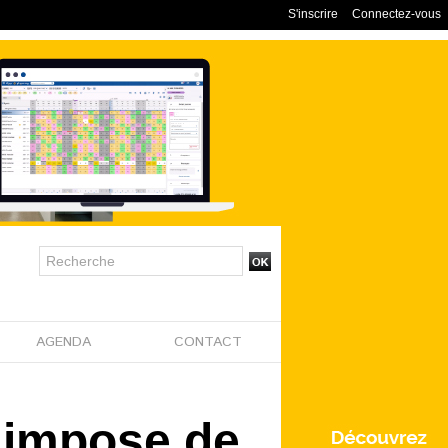
S'inscrire
Connectez-vous
AGENDA
CONTACT
V impose de