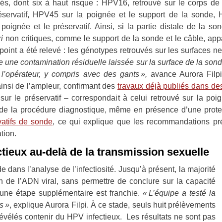
fiés, dont six à haut risque : HPV16, retrouvé sur le corps de
servatif, HPV45 sur la poignée et le support de la sonde,
oignée et le préservatif. Ainsi, si la partie distale de la so
i
non critiques, comme le support de la sonde et le câble, app
oint a été relevé : les génotypes retrouvés sur les surfaces n
 une contamination résiduelle laissée sur la surface de la sond
’opérateur, y compris avec des gants »,
avance Aurora Filpi
insi de l’ampleur, confirmant des
travaux déjà publiés dans des
 sur le préservatif – correspondait à celui retrouvé sur la po
 de la procédure diagnostique, même en présence d’une prote
vatifs de sonde
, ce qui explique que les recommandations pr
tion.
ctieux au-delà de la transmission sexuelle
e dans l’analyse de l’infectiosité. Jusqu’à présent, la majorité
on de l’ADN viral, sans permettre de conclure sur la capacité
i, une étape supplémentaire est franchie.
« L’équipe a testé la
s »
, explique Aurora Filpi. À ce stade, seuls huit prélèvements
révélés contenir du HPV infectieux. Les résultats ne sont pas