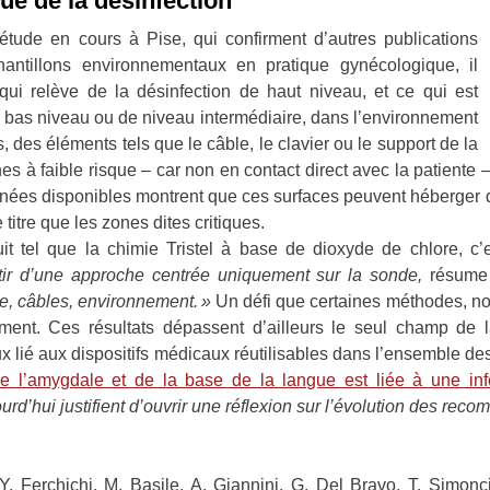
ue de la désinfection
’étude en cours à Pise, qui confirment d’autres publications
antillons environnementaux en pratique gynécologique, il
qui relève de la désinfection de haut niveau, et ce qui est
e bas niveau ou de niveau intermédiaire, dans l’environnement
es éléments tels que le câble, le clavier ou le support de la
 à faible risque – car non en contact direct avec la patiente 
onnées disponibles montrent que ces surfaces peuvent héberger 
itre que les zones dites critiques.
t tel que la chimie Tristel à base de dioxyde de chlore, c’
ortir d’une approche centrée uniquement sur la sonde,
résume
, câbles, environnement. »
Un défi que certaines méthodes, n
ment. Ces résultats dépassent d’ailleurs le seul champ de la
eux lié aux dispositifs médicaux réutilisables dans l’ensemble 
e l’amygdale et de la base de la langue est liée à une in
rd’hui justifient d’ouvrir une réflexion sur l’évolution des rec
, Y. Ferchichi, M. Basile, A. Giannini, G. Del Bravo, T. Simonc