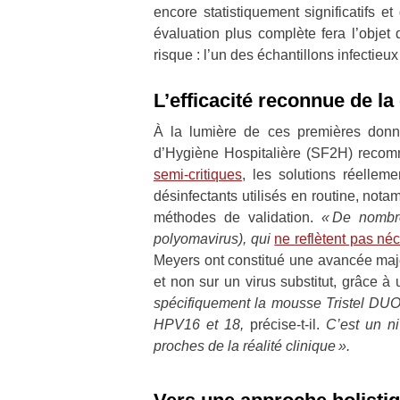
encore statistiquement significatifs 
évaluation plus complète fera l’objet 
risque : l’un des échantillons infectieu
L’efficacité reconnue de la
À la lumière de ces premières donné
d’Hygiène Hospitalière (SF2H) recom
semi-critiques
, les solutions réellem
désinfectants utilisés en routine, not
méthodes de validation.
« De nombre
polyomavirus), qui
ne reflètent pas né
Meyers ont constitué une avancée ma
et non sur un virus substitut, grâce à
spécifiquement la mousse Tristel DUO
HPV16 et 18,
précise-t-il.
C’est un ni
proches de la réalité clinique ».