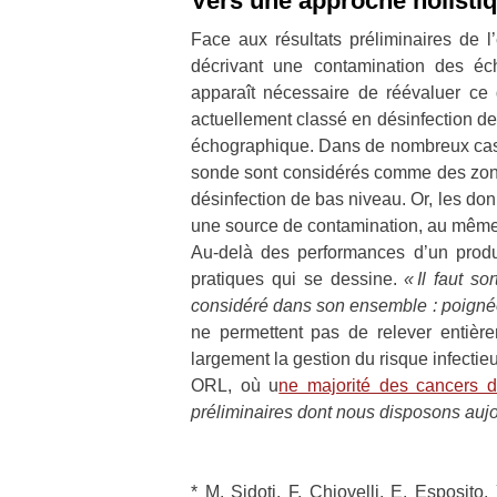
Vers une approche holistiq
Face aux résultats préliminaires de l
décrivant une contamination des éch
apparaît nécessaire de réévaluer ce 
actuellement classé en désinfection d
échographique. Dans de nombreux cas, d
sonde sont considérés comme des zones
désinfection de bas niveau. Or, les d
une source de contamination, au même t
Au-delà des performances d’un produi
pratiques qui se dessine.
« Il faut s
considéré dans son ensemble : poignée
ne permettent pas de relever entière
largement la gestion du risque infecti
ORL, où u
ne majorité des cancers d
préliminaires dont nous disposons aujou
* M. Sidoti, F. Chiovelli, E. Esposito