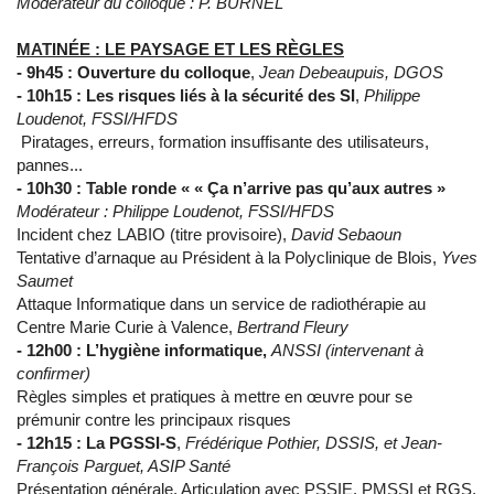
Modérateur du colloque : P. BURNEL
MATINÉE : LE PAYSAGE ET LES RÈGLES
- 9h45 :
Ouverture du colloque
,
Jean Debeaupuis, DGOS
-
10h15 :
Les risques liés à la sécurité des SI
,
Philippe
Loudenot, FSSI/HFDS
Piratages, erreurs, formation insuffisante des utilisateurs,
pannes...
- 10h30 :
Table ronde « « Ça n’arrive pas qu’aux autres »
Modérateur : Philippe Loudenot, FSSI/HFDS
Incident chez LABIO (titre provisoire),
David Sebaoun
Tentative d’arnaque au Président à la Polyclinique de Blois,
Yves
Saumet
Attaque Informatique dans un service de radiothérapie au
Centre Marie Curie à Valence,
Bertrand Fleury
- 12h00 :
L’hygiène informatique,
ANSSI (intervenant à
confirmer)
Règles simples et pratiques à mettre en œuvre pour se
prémunir contre les principaux risques
- 12h15 :
La PGSSI-S
,
Frédérique Pothier, DSSIS, et Jean-
François Parguet, ASIP Santé
Présentation générale, Articulation avec PSSIE, PMSSI et RGS,