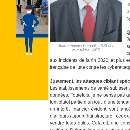
i
S
c
Q
J
Jean-François Parguet, FSSI des
s
ministères. ©DR
c
aux incidents de la fin 2020, et plus e
française de lutte contre les cyberatta
Justement, les attaques ciblant spé
Les établissements de santé subissent 
données. Toutefois, je ne pense pas qu
font plutôt partie d’un tout, d’une te
un intérêt financier évident, sont la
d’ailleurs aujourd’hui structuré : ceux 
vendre leurs outils. Cela dit, une co
système d’information, on assiste à un