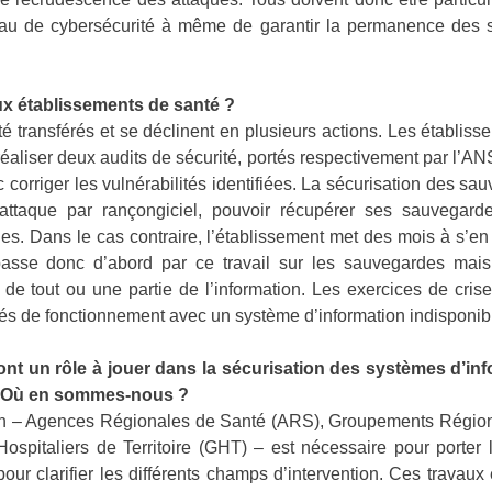
eau de cybersécurité à même de garantir la permanence des so
ux établissements de santé ?
té transférés et se déclinent en plusieurs actions. Les établi
éaliser deux audits de sécurité, portés respectivement par l’A
nc corriger les vulnérabilités identifiées. La sécurisation des 
attaque par rançongiciel, pouvoir récupérer ses sauvegar
es. Dans le cas contraire, l’établissement met des mois à s’en
passe donc d’abord par ce travail sur les sauvegardes mais
 de tout ou une partie de l’information. Les exercices de crise
ultés de fonctionnement avec un système d’information indisponibl
 ont un rôle à jouer dans la sécurisation des systèmes d’in
r. Où en sommes-nous ?
hacun – Agences Régionales de Santé (ARS), Groupements Régi
pitaliers de Territoire (GHT) – est nécessaire pour porter 
ur clarifier les différents champs d’intervention. Ces travaux e