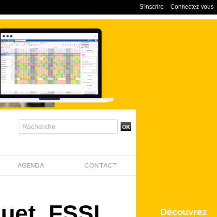
S'inscrire
Connectez-vous
AGENDA
CONTACT
uet, FSSI