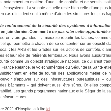
s, notamment en matière d’audit, de contrôle et de sensibilisa
e l’écosystème. La volonté actuelle reste bien celle d’une plus
n cas d’incident sont à même d’aider les structures les plus fra
 de renforcement de la sécurité des systèmes d’informatio
é en juin dernier. Comment
«
ne pas rater cette opportunité 
se en vraie grandeur –, mieux se répartir les tâches, comme ce
iel qui permettra à chacun de se concentrer sur un objectif cla
local ; les ARS et les Grades sur les actions de contrôle, d’ani
s et leur rôle de référents territoriaux. Nous avons aujourd’hu
rité comme un objectif stratégique national, ce qui s’est trad
lan France Relance, le volet numérique du Ségur de la Santé et
mbitionnent en effet de fournir des applications métier de h
 pouvoir s’appuyer sur des infrastructures bureautiques –
des bâtiments – qui doivent aussi être sûres. Or elles comp
abilité. Les grands programmes nationaux et le Ségur de la san
 infrastructures.
bre 2021 d'Hospitalia à lire
ici
.