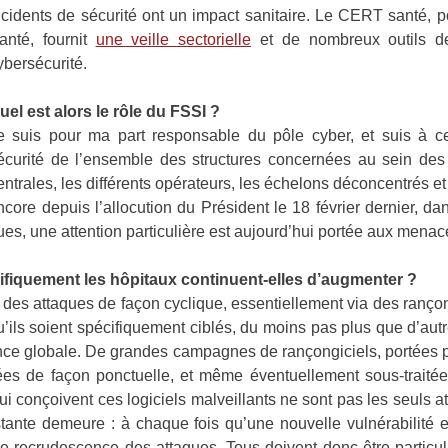
ncidents de sécurité ont un impact sanitaire. Le CERT santé, 
anté, fournit
une veille sectorielle
et de nombreux outils de 
ybersécurité.
uel est alors le rôle du FSSI ?
e suis pour ma part responsable du pôle cyber, et suis à ce 
écurité de l’ensemble des structures concernées au sein des m
entrales, les différents opérateurs, les échelons déconcentrés et
ncore depuis l’allocution du Président le 18 février dernier, dan
ques, une attention particulière est aujourd’hui portée aux mena
cifiquement les hôpitaux continuent-elles d’augmenter ?
des attaques de façon cyclique, essentiellement via des rançon
’ils soient spécifiquement ciblés, du moins pas plus que d’autr
ndance globale. De grandes campagnes de rançongiciels, portées 
ncées de façon ponctuelle, et même éventuellement sous-traité
qui conçoivent ces logiciels malveillants ne sont pas les seuls a
nstante demeure : à chaque fois qu’une nouvelle vulnérabilit
e recrudescence des attaques. Tous doivent donc être particuli