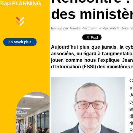
des ministè
Rédigé par Aurélie Pasquelin le Mercredi 8 Décembr
Aujourd’hui plus que jamais, la cyb
associées, eu égard à l’augmentation
jouer, comme nous l’explique Jea
d’Information (FSSI) des ministères 
C
p
J
c
e
d
d
R