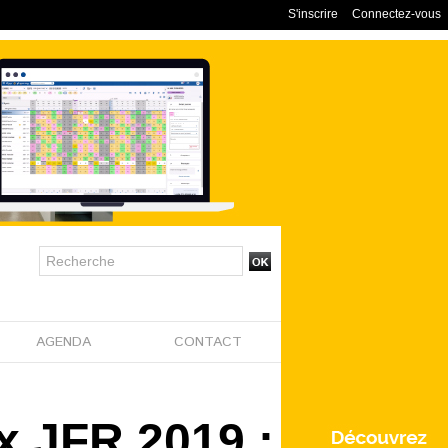
S'inscrire
Connectez-vous
AGENDA
CONTACT
x JFR 2019 :