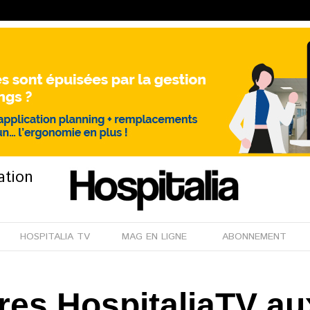
ation
HOSPITALIA TV
MAG EN LIGNE
ABONNEMENT
res HospitaliaTV au