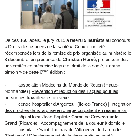
De ces 160 labels, le jury 2015 a retenu
5 lauréats
au concours
« Droits des usagers de la santé ». Ceux-ci ont été
récompensés lors de la remise de prix organisée au ministère le
3 décembre, en présence de
Christian Hervé
, professeur des
universités en médecine légale et droit de la santé, « grand
ème
témoin » de cette 6
édition :
- association Médecins du Monde de Rouen (Haute-
Normandie) |
Prévention et réduction des risques pour les
personnes travailleuses du sexe
- centre hospitalier d’Argenteuil (Ile-de-France) |
Intégration
des proches dans la prise en charge du patient en réanimation
- hôpital local Jean-Baptiste-Caron de Crèvecœur-le-
Grand (Picardie) |
Accompagnement de la douleur à domicile
- hospitalité Saint-Thomas-de-Villeneuve de Lamballe
(Bretagne) |
Développement de la démocratie en santé