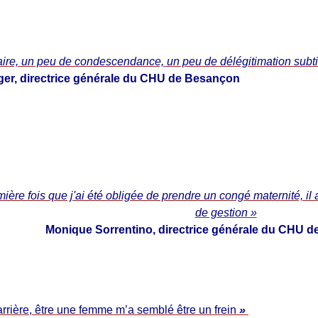
ire, un peu de condescendance, un peu de délégitimation subtil
ger, directrice générale du CHU de Besançon
ière fois que j'ai été obligée de prendre un congé maternité, il 
de gestion »
Monique Sorrentino, directrice générale du CHU d
rrière, être une femme m’a semblé être un frein
»