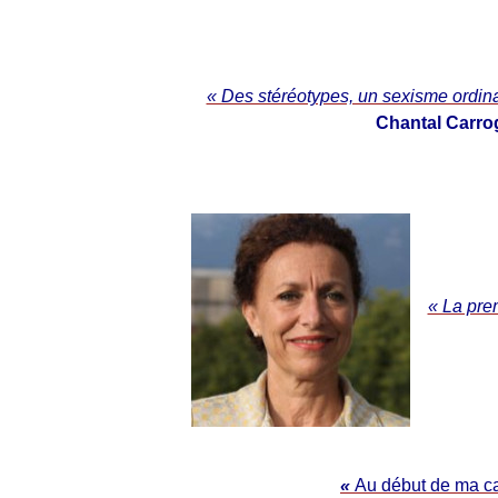
« Des stéréotypes, un sexisme ordina
Chantal Carro
« La prem
«
Au début de ma ca