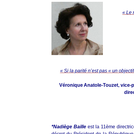
« Le 
« Si la parité n’est pas « un objecti
Véronique Anatole-Touzet, vice-
dire
*Nadiège Baille
est la 11ème directri
décret du Président de la République d