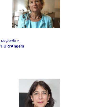
 de parité »
 CHU d’Angers