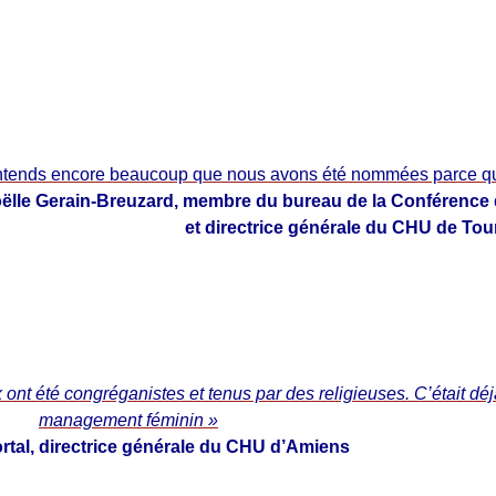
ntends encore beaucoup que nous avons été nommées parce 
ëlle Gerain-Breuzard, membre du bureau de la Conférence
et directrice générale du CHU de Tou
 ont été congréganistes et tenus par des religieuses. C’était dé
management féminin »
ortal, directrice générale du CHU d’Amiens