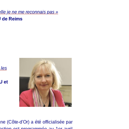
lle je ne me reconnais pas »
U de Reims
 les
U et
 (Côte-d'Or) a été officialisée par
onction est programmée au 1er avril