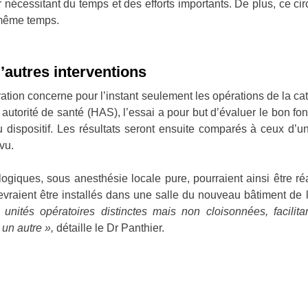
r nécessitant du temps et des efforts importants. De plus, ce cir
 même temps.
’autres interventions
ation concerne pour l’instant seulement les opérations de la ca
autorité de santé (HAS), l’essai a pour but d’évaluer le bon fon
spositif. Les résultats seront ensuite comparés à ceux d’un 
évu.
logiques, sous anesthésie locale pure, pourraient ainsi être r
raient être installés dans une salle du nouveau bâtiment de l’
es unités opératoires distinctes mais non cloisonnées, facili
 un autre »,
détaille le Dr Panthier.