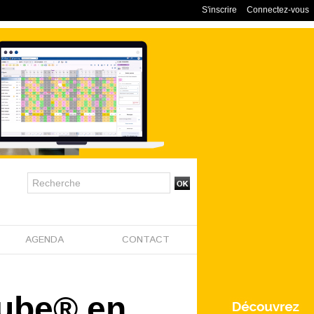
S'inscrire
Connectez-vous
AGENDA
CONTACT
Cube® en