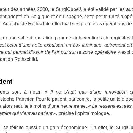
ut des années 2000, le SurgiCube® a été validé par les autor
ent adopté en Belgique et en Espagne, cette petite unité d’opér
ion Adolphe de Rothschild effectuait ses premières opérations 
r une salle d’opération pour des interventions chirurgicales lé
est celui d’une hotte expulsant un flux laminaire, autrement dit
e qui permet d’avoir de l’air pur sur la zone opératoire »,
expli
ndation Rothschild.
tient
ents sont à noter.
« Il ne s’agit pas d’une innovation c
istophe Panthier. Pour le patient, par contre, la petite unité d’op
st alors réduite à moins d’une heure trente.
« Le ressenti est très 
toire qui vient au patient »,
précise l’ophtalmologue.
l se félicite aussi d’un gain économique. En effet, le Surgi