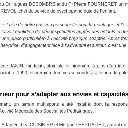
 du Dr Hugues DESOMBRE et du Pr Pierre FOURNERET, un mur d’e
ier REVOL, chef du service de psychopathologie de l’enfant.
 est née de notre passion personnelle pour la montagne et l’es
travail quotidien de pédopsychiatres auprès des enfants et de
t une place particulière à l’activité physique adaptée. Après t
her-prise, d’engagement face à l’adversité et surtout, c’est une a
ine JANIN, médecin, alpiniste et pionnière à plus d’un titre :
ctobre 1990, et première femme au monde à atteindre le pô
érieur pour s’adapter aux envies et capacité
ement, un terrain multisports a été installé, dont la respo
ité Médicale des Spécialités Pédiatriques.
ue Adaptée, Léa CUISINIER et Morgane ESPITALIER, auront en c