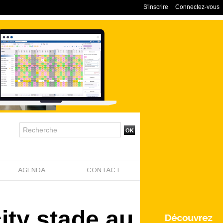
S'inscrire
Connectez-vous
AGENDA
CONTACT
ity stade au