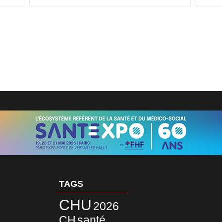
TAGS
CHU
2026
CH
santé