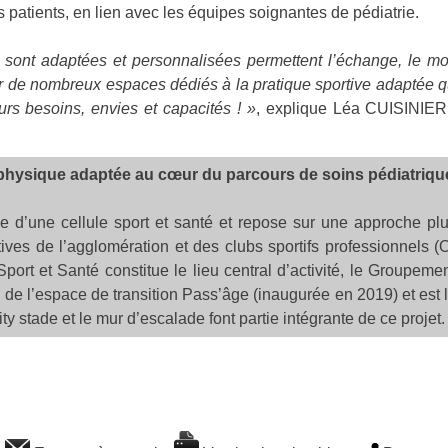
 patients, en lien avec les équipes soignantes de pédiatrie.
s sont adaptées et personnalisées permettent l’échange, le mo
er de nombreux espaces dédiés à la pratique sportive adaptée
leurs besoins, envies et capacités ! »
, explique Léa CUISINIER,
té physique adaptée au cœur du parcours de soins pédiatriq
e d’une cellule sport et santé et repose sur une approche plur
ves de l’agglomération et des clubs sportifs professionnels
port et Santé constitue le lieu central d’activité, le Groupem
 de l’espace de transition Pass’âge (inaugurée en 2019) et est le 
y stade et le mur d’escalade font partie intégrante de ce projet.