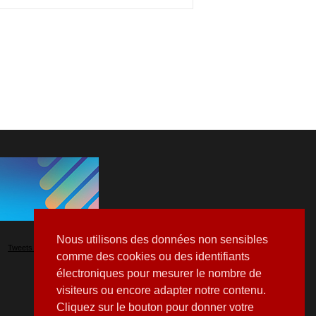
Nous utilisons des données non sensibles
Tweets by Hospitalia_Mag
comme des cookies ou des identifiants
électroniques pour mesurer le nombre de
visiteurs ou encore adapter notre contenu.
Cliquez sur le bouton pour donner votre