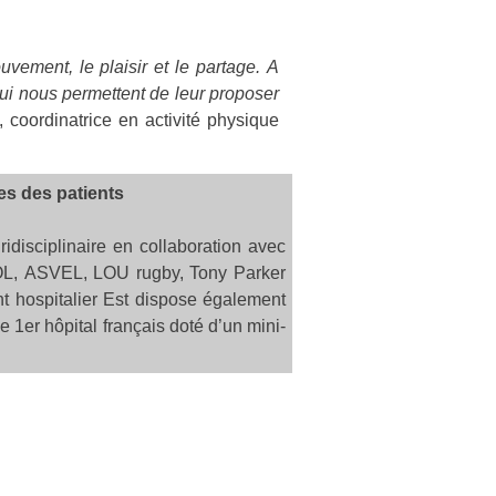
uvement, le plaisir et le partage. A
 qui nous permettent de leur proposer
 coordinatrice en activité physique
ues des patients
idisciplinaire en collaboration avec
 (OL, ASVEL, LOU rugby, Tony Parker
ent hospitalier Est dispose également
1er hôpital français doté d’un mini-