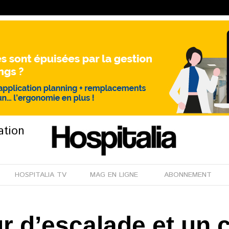
ation
HOSPITALIA TV
MAG EN LIGNE
ABONNEMENT
r d’escalade et un c