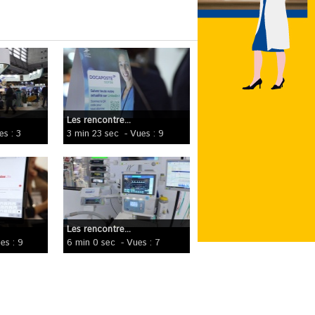
Les rencontre...
es : 3
3 min 23 sec
- Vues : 9
Les rencontre...
es : 9
6 min 0 sec
- Vues : 7