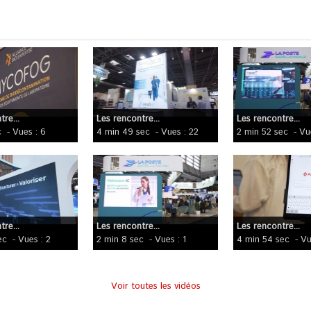
re...
Les rencontre...
Les rencontre...
c
- Vues : 6
4 min 49 sec
- Vues : 22
2 min 52 sec
- Vu
re...
Les rencontre...
Les rencontre...
ec
- Vues : 2
2 min 8 sec
- Vues : 1
4 min 54 sec
- Vu
Voir toutes les vidéos