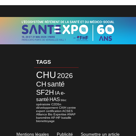
TAGS
CHU
2026
CH
santé
SF2H
IA
e-
santé
HAS
bloc
opératoire
C2DSn
développement
CAIH
centre
expert
certification
ACSES
Alliance Bio Expertise
ANAP
baromètre
AP-HP
bataille
bionettoyage
Mentions légales
Publicité
Soumettre un article