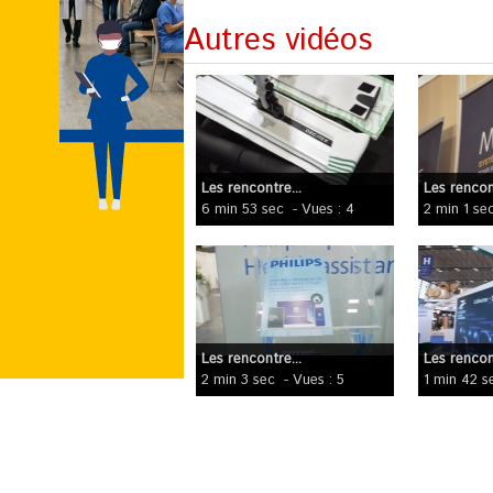
Autres vidéos
Les rencontre...
Les rencont
6 min 53 sec
- Vues : 4
2 min 1 se
Les rencontre...
Les rencont
2 min 3 sec
- Vues : 5
1 min 42 s