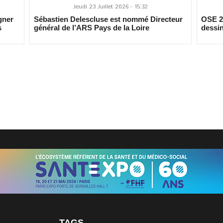
Jeudi 23 Juillet 2026 - 15:32
gner
Sébastien Delescluse est nommé Directeur
OSE 20
s
général de l’ARS Pays de la Loire
dessin
TAGS