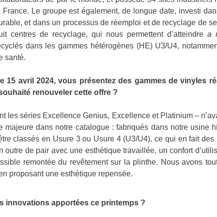
a France. Le groupe est également, de longue date, investi 
urable, et dans un processus de réemploi et de recyclage de s
uit centres de recyclage, qui nous permettent d’atteindre
a 
ecyclés dans les gammes hétérogènes (HE) U3/U4, notamment 
e santé.
e 15 avril 2024, vous présentez des gammes de vinyles réa
souhaité renouveler cette offre ?
les séries Excellence Genius, Excellence et Platinium – n’av
e majeure dans notre catalogue : fabriqués dans notre usine 
d’être classés en Usure 3 ou Usure 4 (U3/U4), ce qui en fait de
en outre de pair avec une esthétique travaillée, un confort d’util
possible remontée du revêtement sur la plinthe. Nous avons tout
 en proposant une esthétique repensée.
les innovations apportées ce printemps ?