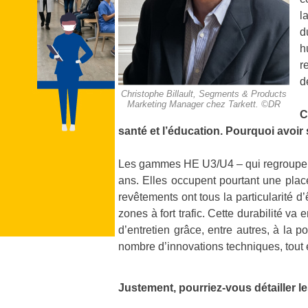
l
d
h
r
d
Christophe Billault, Segments & Products
Marketing Manager chez Tarkett. ©DR
C
santé et l’éducation. Pourquoi avoir 
Les gammes HE U3/U4 – qui regroupent 
ans. Elles occupent pourtant une plac
revêtements ont tous la particularité 
zones à fort trafic. Cette durabilité va 
d’entretien grâce, entre autres, à la 
nombre d’innovations techniques, tout
Justement, pourriez-vous détailler 