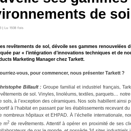
vironnements de so
 | Lu 1938 fois
l des revêtements de sol, dévoile ses gammes renouvelées de
rquée par « l’intégration d’innovations techniques et de n
ducts Marketing Manager chez Tarkett.
ourriez-vous, pour commencer, nous présenter Tarkett ?
hristophe Billault :
Groupe familial et industriel français, Ta
evêtements de sol. Vinyles, linoléums, textiles, parquets… notre 
e sols, à l’exception des céramiques. Nos sols habillent ainsi p
portif à l’habitat en passant par les établissements recevant du
e nombreux hôpitaux et EHPAD. À l’échelle internationale, no
2
e m
de revêtements. Attentif à opérer en proximité de ses cli
ollaborateurs de par le monde, et possède 34 sites industriels