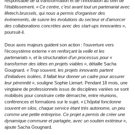
responsable de la transformation et de l’innovation au sein de
l’établissement.
« Ce centre, c’est avant tout un partenariat avec
lifetech.brussels, qui nous a permis d’organiser des
événements, de suivre les évolutions du secteur et d’amorcer
des collaborations concrètes avec des start-ups innovantes »
,
poursuit-il.
Deux axes majeurs guident son action : l’ouverture vers
l’écosystème externe
« en renforçant la veille et les
partenariats », et la structuration d’un processus pour «
transformer des idées en projets viables »
, détaille Sacha
Gougnard.
« Trop souvent, les projets innovants partent
d’initiatives isolées. Il fallait leur donner un cadre pour assurer
leur pérennité »
, souligne Sophie Lienart. Pendant 18 mois, une
vingtaine de professionnels issus de disciplines variées se sont
mobilisés pour construire cette démarche, entre réunions,
conférences et formations sur le sujet.
« L’hôpital fonctionne
souvent en silos, chaque service étant très autonome, un peu
comme une petite entreprise. Ce projet a permis de créer une
dynamique commune et partagée, avec un soutien extérieur »
,
ajoute Sacha Gougnard.