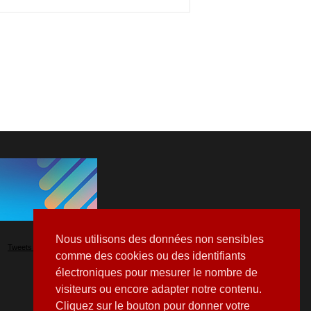
Nous utilisons des données non sensibles
Tweets by Hospitalia_Mag
comme des cookies ou des identifiants
électroniques pour mesurer le nombre de
visiteurs ou encore adapter notre contenu.
Cliquez sur le bouton pour donner votre