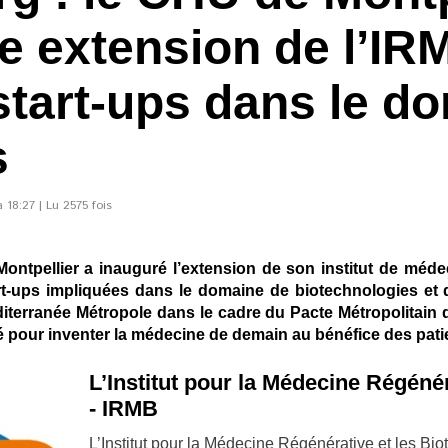
e extension de l’IR
 start-ups dans le 
s
18:27 | Lu 2575 fois
ntpellier a inauguré l’extension de son institut de méde
art-ups impliquées dans le domaine de biotechnologies et 
diterranée Métropole dans le cadre du Pacte Métropolitain d
é pour inventer la médecine de demain au bénéfice des patien
L’Institut pour la Médecine Régénér
- IRMB
L’Institut pour la Médecine Régénérative et les Biot