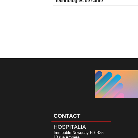
technologies de santé
CONTACT
HOSPITALIA
Immeuble Newquay B / B35
13 rue Ampère