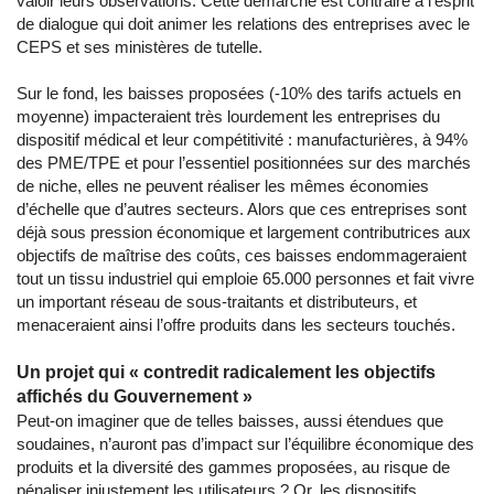
valoir leurs observations. Cette démarche est contraire à l’esprit
de dialogue qui doit animer les relations des entreprises avec le
CEPS et ses ministères de tutelle.
Sur le fond, les baisses proposées (-10% des tarifs actuels en
moyenne) impacteraient très lourdement les entreprises du
dispositif médical et leur compétitivité : manufacturières, à 94%
des PME/TPE et pour l’essentiel positionnées sur des marchés
de niche, elles ne peuvent réaliser les mêmes économies
d’échelle que d’autres secteurs. Alors que ces entreprises sont
déjà sous pression économique et largement contributrices aux
objectifs de maîtrise des coûts, ces baisses endommageraient
tout un tissu industriel qui emploie 65.000 personnes et fait vivre
un important réseau de sous-traitants et distributeurs, et
menaceraient ainsi l’offre produits dans les secteurs touchés.
Un projet qui « contredit radicalement les objectifs
affichés du Gouvernement »
Peut-on imaginer que de telles baisses, aussi étendues que
soudaines, n’auront pas d’impact sur l’équilibre économique des
produits et la diversité des gammes proposées, au risque de
pénaliser injustement les utilisateurs ? Or, les dispositifs