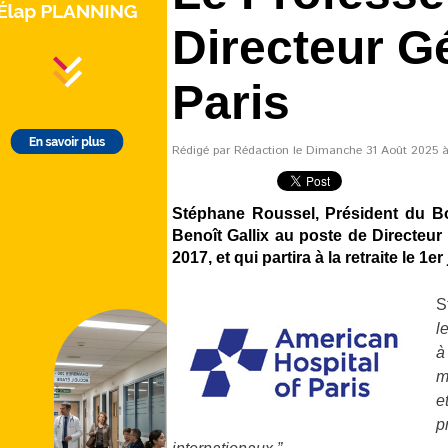
Directeur Gé
Paris
Rédigé par Rédaction le Dimanche 31 Août 2025 à 
Stéphane Roussel, Président du Bo
Benoît Gallix au poste de Directeur 
2017, et qui partira à la retraite le 1er
S
l
à
m
e
p