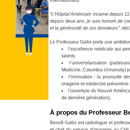
internationaux.”
“L’Hôpital Américain incarne depuis 1
depuis deux ans, je suis honoré de con
et la générosité de ses donateurs”
, déc
Le Professeur Gallix porte une ambition
l’excellence médicale qui perm
talents
l’universitarisation (parten
Medicine, Columbia University) po
l’innovation : la poursuite d
imagerie et médecine préventive
l’ouverture du Nouvel América
de dernière génération).
À propos du Professeur Be
Benoît Gallix est radiologue et prof
et chef du service d’imagerie au CHU 