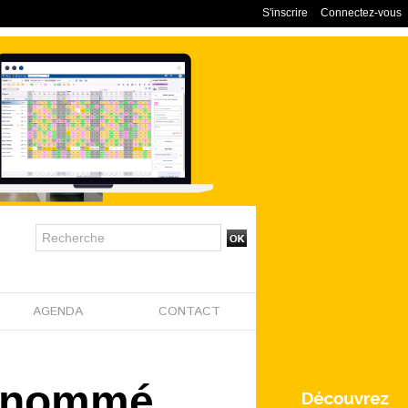
S'inscrire
Connectez-vous
AGENDA
CONTACT
st nommé