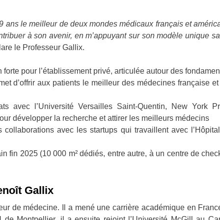
19 ans le meilleur de deux mondes médicaux français et améric
tribuer à son avenir, en m’appuyant sur son modèle unique sans
lare le Professeur Gallix.
 forte pour l’établissement privé, articulée autour des fondamen
et d’offrir aux patients le meilleur des médecines française et 
ariats avec l’Université Versailles Saint-Quentin, New York P
ur développer la recherche et attirer les meilleurs médecins
es collaborations avec les startups qui travaillent avec l’Hôpi
in fin 2025 (10 000 m² dédiés, entre autre, à un centre de chec
noît Gallix
esseur de médecine. Il a mené une carrière académique en Fra
de Montpellier, il a ensuite rejoint l’Université McGill au Ca