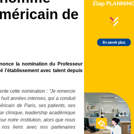
Américain de
nnonce la nomination du Professeur
gé l’établissement avec talent depuis
nte cette nomination :
“Je remercie
 huit années intenses, qui a conduit
ricain de Paris, ses patients, ses
ise clinique, leadership académique
ur notre institution, alors que nous
 nos liens avec nos partenaires