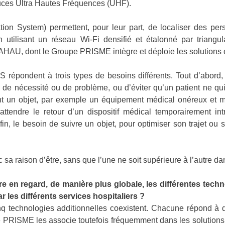
uces Ultra Hautes Fréquences (UHF).
ation System)
permettent, pour leur part, de localiser des pe
 utilisant un réseau Wi-Fi densifié et étalonné par triang
KAHAU, dont le Groupe PRISME intègre et déploie les solutions
 répondent à trois types de besoins différents. Tout d’abord, 
de nécessité ou de problème, ou d’éviter qu’un patient ne quit
t un objet, par exemple un équipement médical onéreux et mob
ttendre le retour d’un dispositif médical temporairement int
fin, le besoin de suivre un objet, pour optimiser son trajet o
a raison d’être, sans que l’une ne soit supérieure à l’autre dan
 en regard, de manière plus globale, les différentes techn
r les différents services hospitaliers ?
inq technologies additionnelles coexistent. Chacune répond à
 PRISME les associe toutefois fréquemment dans les solutions q