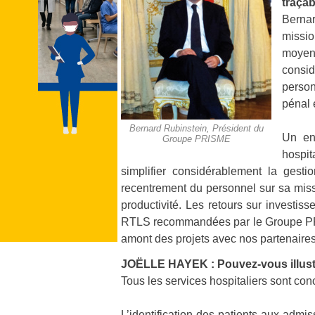
traçab
Bernar
missio
moyen
consid
person
pénal 
Bernard Rubinstein, Président du
Un enj
Groupe PRISME
hospit
simplifier considérablement la gesti
recentrement du personnel sur sa missi
productivité. Les retours sur investis
RTLS recommandées par le Groupe PRIS
amont des
projets avec nos partenaire
JOËLLE HAYEK : Pouvez-vous illustrer 
Tous les services hospitaliers sont conc
L’identification des patients aux admis