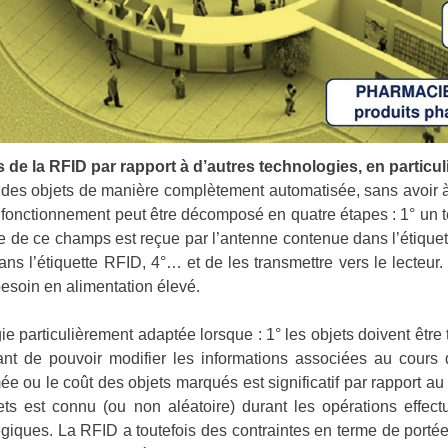
ts de la RFID par rapport à d’autres technologies, en particu
des objets de manière complètement automatisée, sans avoir à
e fonctionnement peut être décomposé en quatre étapes : 1° un 
e de ce champs est reçue par l’antenne contenue dans l’étiquet
ns l’étiquette RFID, 4°… et de les transmettre vers le lecteur.
besoin en alimentation élevé.
e particulièrement adaptée lorsque : 1° les objets doivent être
tant de pouvoir modifier les informations associées au cours 
ée ou le coût des objets marqués est significatif par rapport a
jets est connu
(ou non aléatoire) durant les opérations effect
égiques. La RFID a toutefois des contraintes en terme de portée 