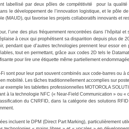
t labellisé par deux pôles de compétitivité pour la qualité 
 le développement de l’innovation logistique, et le pôle de 
le (MAUD), qui favorise les projets collaboratifs innovants et 
our, l’une des plus fréquemment rencontrées dans l’hôpital et s
plaise à ceux qui prophétisent sa disparition depuis plus de 2
r, pendant que d’autres technologies prennent leur essor en 
fiables, tout en permettant, grâce aux codes 2D tels le Datama
fisante pour lire une étiquette même partiellement endommagé
-Fi sont pour leur part souvent combinés aux code-barres ou à 
 en mobilité. Les tâches traditionnellement accomplies sur poste 
s - par exemple les tablettes professionnelles MOTOROLA 
uant à la technologie NFC (« Near-Field Communication » ou «
assification du CNRFID, dans la catégorie des solutions RFID –
emment.
es incluent le DPM (Direct Part Marking), particulièrement util
les technologies « mains libres » et « vocales » en développem