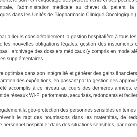
rale, l’administration médicale au chevet du patient, la p
xiques dans les Unités de Biopharmacie Clinique Oncologique (U
t par ailleurs considérablement la gestion hospitalière à tous le
c les nouvelles obligations légales, gestion des instruments 
repas,
archivage des dossiers médicaux (y compris en mode aléat
les supplémentaires.
tre optimisé dans son intégralité et générer des gains financiers 
éparation des expéditions, en passant par la gestion des appro
rs été accomplis à ce niveau au cours des dernières années
nt de réseaux
Wi-Fi performants, sécurisés, redondants et facil
e également la géo-protection des
personnes sensibles en temps r
venir le rapt des nourrissons dans les maternités, de red
 personnel hospitalier dans des situations sensibles, par exem