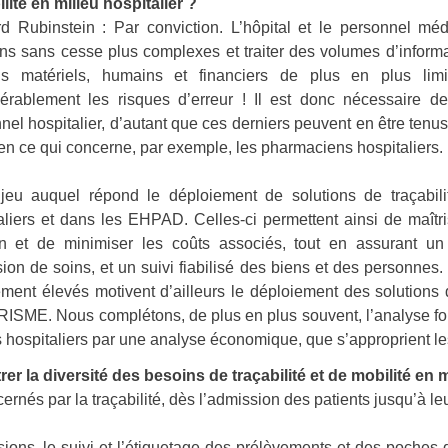
ilité en milieu hospitalier ?
d Rubinstein : Par conviction. L’hôpital et le personnel méd
ns sans cesse plus complexes et traiter des volumes
d’inform
s matériels, humains et financiers de plus en plus limit
érablement les risques d’erreur ! Il est donc nécessaire de
nel hospitalier, d’autant que ces derniers peuvent en être ten
en ce qui concerne, par exemple, les pharmaciens hospitaliers.
eu auquel répond le déploiement de solutions de traçabilit
aliers et dans les EHPAD. Celles-ci permettent ainsi de maîtri
on et de minimiser les coûts associés, tout en assurant un
on de soins, et un suivi fiabilisé des biens et des personnes.
sement élevés motivent d’ailleurs le déploiement des solutions
ME. Nous complétons, de plus en plus souvent, l’analyse fonc
s hospitaliers par une analyse économique, que
s’approprient l
la diversité des besoins de traçabilité et de mobilité en mi
ernés par la traçabilité, dès l’admission des patients jusqu’à leu
sions, le suivi et l’étiquetage des prélèvements et des poches d