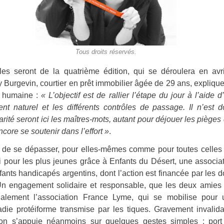
Tous droits réservés.
lles seront de la quatrième édition, qui se déroulera en av
urgevin, courtier en prêt immobilier âgée de 29 ans, expliquen
e humaine :
« L’objectif est de rallier l’étape du jour à l’aide
nt naturel et les différents contrôles de passage. Il n’est
darité seront ici les maîtres-mots, autant pour
déjouer les pièges
ore se soutenir dans l’effort »
.
ra de se dépasser, pour elles-mêmes comme pour toutes celles
i pour les plus jeunes grâce à Enfants du Désert, une associa
fants handicapés argentins, dont l’action est financée par les 
Un engagement solidaire et responsable, que les deux amies
alement l’association France Lyme, qui se mobilise pour 
die protéiforme transmise par les tiques. Gravement invalid
ion s’appuie néanmoins sur quelques gestes simples : port