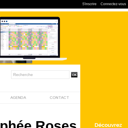
S'inscrire
Connectez-vous
AGENDA
CONTACT
rophée Roses