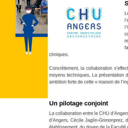
S
L
l
l
c
r
f
cliniques.
Concrètement, la collaboration s’effec
moyens techniques. La présentation d
ambition forte de cette « maison de l’i
Un pilotage conjoint
La collaboration entre le CHU d’Angers
d’Angers, Cécile Jaglin-Grimonprez, d
établissement, du doyen de la Faculté 