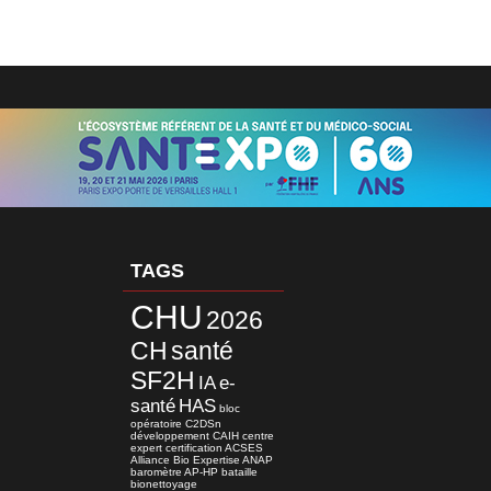
TAGS
CHU
2026
CH
santé
SF2H
IA
e-
santé
HAS
bloc
opératoire
C2DSn
développement
CAIH
centre
expert
certification
ACSES
Alliance Bio Expertise
ANAP
baromètre
AP-HP
bataille
bionettoyage