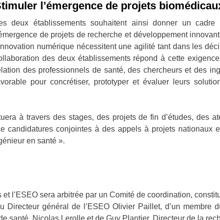
timuler l’émergence de projets biomédicau
es deux établissements souhaitent ainsi donner un cadre à
’émergence de projets de recherche et développement innovants
’innovation numérique nécessitent une agilité tant dans les déc
ollaboration des deux établissements répond à cette exigence.
elation des professionnels de santé, des chercheurs et des in
avorable pour concrétiser, prototyper et évaluer leurs soluti
tuera à travers des stages, des projets de fin d’études, des at
e candidatures conjointes à des appels à projets nationaux e
ngénieur en santé ».
 et l’ESEO sera arbitrée par un Comité de coordination, consti
u Directeur général de l’ESEO Olivier Paillet, d’un membre d
de santé, Nicolas Lerolle et de Guy Plantier, Directeur de la r