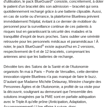
®
d’utilisation, le pack BlueGuard
consiste, concrètement, à doter
le patient d’un bracelet dès son admission – bracelet qui sera
quotidiennement rechargé grâce à une batterie clipsable. Aussi,
en cas de sortie ou d’errance, la plateforme Bluelinea prévient
immédiatement l’hôpital, évitant à ce dernier de mobiliser du
personnel pour la surveillance continue de ces patients à
risques tout en garantissant la sécurité des malades et la
tranquillité d’esprit de leurs proches. Sans oublier une sérénité
retrouvée pour les personnels médicaux et paramédicaux ! À
®
noter, le pack BlueGuard
existe aujourd’hui en 2 versions,
respectivement de 6 et de 12 bracelets, comprenant les
antennes ainsi que les batteries de rechange.
Dévoilée lors des Salons de la Santé et de l’Autonomie
organisés fin mai à Paris – Porte de Versailles, cette dernière
innovation signée Bluelinea n’a pas manqué de faire le buzz.
D’autant que Madame Michèle Delaunay, Ministre chargée des
Personnes Âgées et de l’Autonomie, a profité de sa visite pour
la découvrir, soulignant au demeurant que l’ensemble des
solutions imaginées par la PME sont en parfaite adéquation
avec le Triple A qu’elle prône (Anticipation, Adaptation,
Accompagnement) ! Une affaire à suivre, donc.