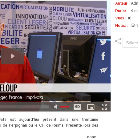
Auteur :
Adm
Durée :
4 mi
Vues :
16
Notez :
ata est aujourd’hui présent dans une trentaine
 de Perpignan ou le CH de Reims. Présente lors des
none