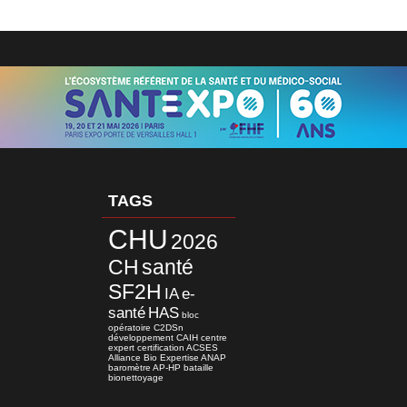
TAGS
CHU
2026
CH
santé
SF2H
IA
e-
santé
HAS
bloc
opératoire
C2DSn
développement
CAIH
centre
expert
certification
ACSES
Alliance Bio Expertise
ANAP
baromètre
AP-HP
bataille
bionettoyage