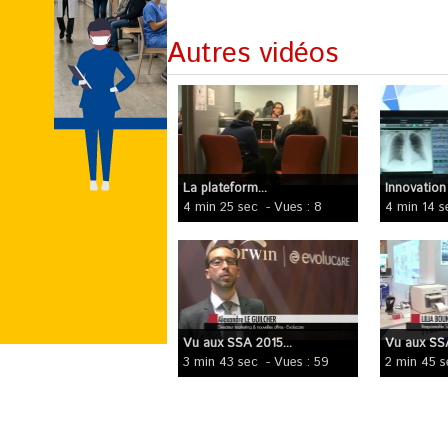
Autres vidéos
La plateform...
Innovation :
4 min 25 sec
- Vues : 8
4 min 14 s
Vu aux SSA 2015...
Vu aux SSA
3 min 43 sec
- Vues : 59
2 min 45 s