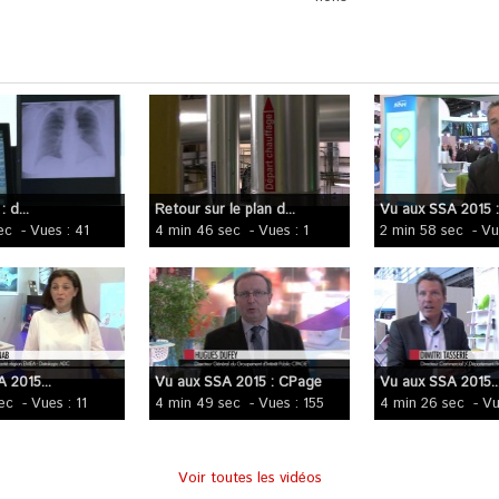
 d...
Retour sur le plan d...
Vu aux SSA 2015 
ec
- Vues : 41
4 min 46 sec
- Vues : 1
2 min 58 sec
- Vu
 2015...
Vu aux SSA 2015 : CPage
Vu aux SSA 2015..
ec
- Vues : 11
4 min 49 sec
- Vues : 155
4 min 26 sec
- Vu
Voir toutes les vidéos