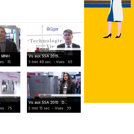
: MNH
Vu aux SSA 2015...
es : 15
3 min 48 sec
- Vues : 65
.
Vu aux SSA 2015 : D...
es : 75
2 min 15 sec
- Vues : 39